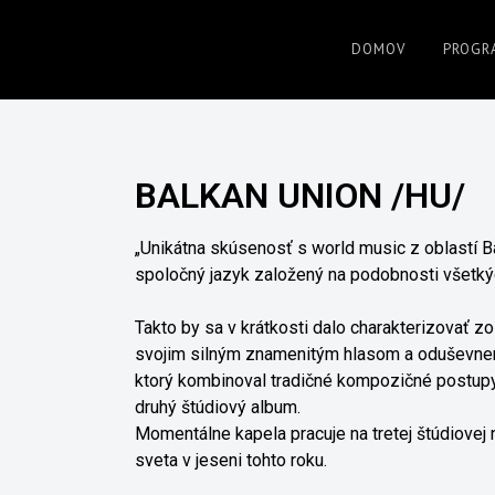
DOMOV
PROGR
www.jazzpresov.sk
BALKAN UNION /HU/
„Unikátna skúsenosť s world music z oblastí Bal
spoločný jazyk založený na podobnosti všetký
Takto by sa v krátkosti dalo charakterizovať zo
svojim silným znamenitým hlasom a oduševneno
ktorý kombinoval tradičné kompozičné postupy
druhý štúdiový album.
Momentálne kapela pracuje na tretej štúdiovej 
sveta v jeseni tohto roku.