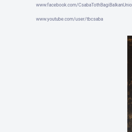
www.facebook.com/CsabaTothBagiBalkanUnio
www.youtube.com/user/tbcsaba