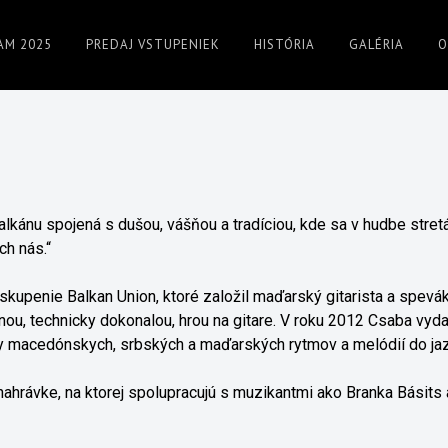
AM 2025
PREDAJ VSTUPENIEK
HISTÓRIA
GALÉRIA
O
kánu spojená s dušou, vášňou a tradíciou, kde sa v hudbe stretáva
ch nás.“
skupenie Balkan Union, ktoré založil maďarský gitarista a spevák
u, technicky dokonalou, hrou na gitare. V roku 2012 Csaba vyd
 macedónskych, srbských a maďarských rytmov a melódií do jaz
nahrávke, na ktorej spolupracujú s muzikantmi ako Branka Básits 