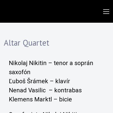
www.jazzpresov.sk
Altar Quartet
Nikolaj Nikitin – tenor a soprán
saxofón
Ľuboš Šrámek – klavír
Nenad Vasilic – kontrabas
Klemens Marktl – bicie