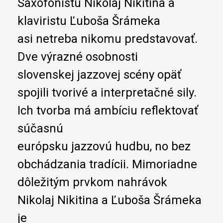
Saxofonistu Nikolaj Nikitina a
klaviristu Ľuboša Šrámeka
asi
netreba nikomu predstavovať.
Dve výrazné osobnosti
slovenskej
jazzovej scény opäť
spojili tvorivé a interpretačné sily.
Ich tvorba má ambíciu reflektovať
súčasnú
európsku jazzovú hudbu, no bez
obchádzania tradícii. Mimoriadne
dôležitým prvkom nahrávok
Nikolaj Nikitina a Ľuboša Šrámeka
je