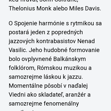
Thelonius Monk alebo Miles Davis.
O Spojenie harmónie s rytmikou sa
postará jeden z popredných
jazzových kontrabasistov Nenad
Vasilic. Jeho hudobné formovanie
bolo ovplyvnené Balkánskym
folklórom, Rómskou muzikou a
samozrejme láskou k jazzu.
Momentálne pôsobí v naďalej
Viedni ako skladateľ, aranžér a
samozrejme fenomenálny