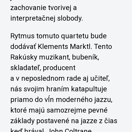
zachovanie tvorivej a
interpretačnej slobody.
Rytmus tomuto quartetu bude
dodávať Klements Marktl. Tento
Rakúsky muzikant, bubeník,
skladateľ, producent
a v neposlednom rade aj učiteľ,
nás svojim hraním katapultuje
priamo do vĺn moderného jazzu,
ktoré majú samozrejme pevné
základy postavené na jazze z čias
keď hrával, John Coltrane,