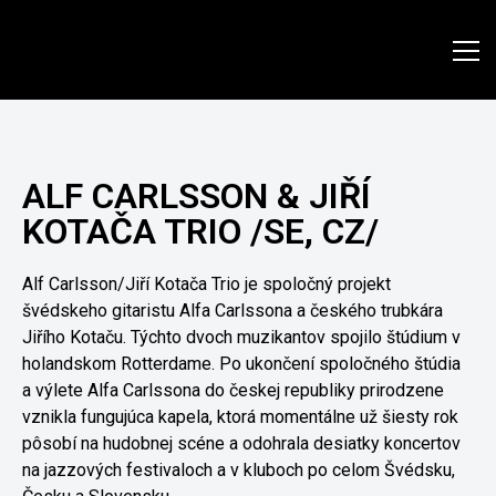
www.jazzpresov.sk
ALF CARLSSON & JIŘÍ
KOTAČA TRIO /SE, CZ/
Alf Carlsson/Jiří Kotača Trio je spoločný projekt
švédskeho gitaristu Alfa Carlssona a českého trubkára
Jiřího Kotaču. Týchto dvoch muzikantov spojilo štúdium v
holandskom Rotterdame. Po ukončení spoločného štúdia
a výlete Alfa Carlssona do českej republiky prirodzene
vznikla fungujúca kapela, ktorá momentálne už šiesty rok
pôsobí na hudobnej scéne a odohrala desiatky koncertov
na jazzových festivaloch a v kluboch po celom Švédsku,