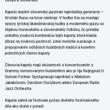
Česku a Slovensku
Kapelu doplnil slovenský jazzman najmladšej generácie –
Kristián Kuruc na bicie nástroje. V hudbe tria sa miešajú
vplyvy lyrickej škandinávskej hudby a moderného jazzu so
štipkou moravského a slovenského folklóru, čo prináša
unikátnu zvukovú kombináciu tejto kapely, ktorá kladie
dôraz na zvukovú pestrosť, silné melódie a pracuje s
prepojovaním odlišných hudobných tradícií a koreňmi
jednotlivých členov kapely.
Členovia kapely majú skúsenosti s koncertovaním s
Grammy nominovanými hudobníkmi ako je Ilja Reijngoud či
Sulivan Fortner. Spolupracujú napríklad s Matúšom
Jakabčicom, Davidom Dorůžkom alebo European Radio
Jazz Orchestra.
Kapela zahrá na festivale počas druhého festivalového
dňa ako druhá v poradí.